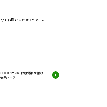
慮なくお問い合わせください。
PDATERロゴ、本日お披露目！制作チー
舞台裏トーク