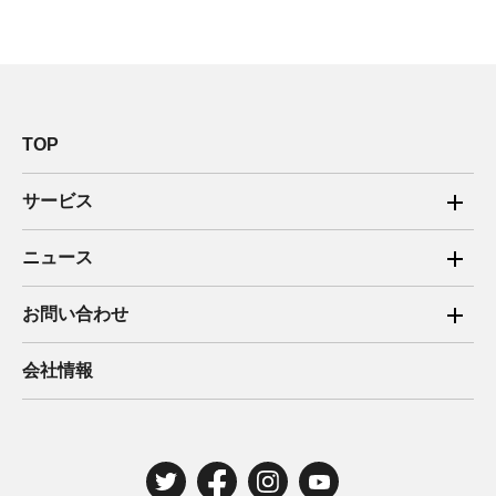
TOP
サービス
ご家庭向け電力サービス
ニュース
法人向け脱炭素サービス
2025年
お問い合わせ
新電力向けサービス
2024年
ご家庭向け電力サービス・卒FIT電気の売電
会社情報
住宅用太陽光売電 卒FIT
2023年
法人向け脱炭素サービス・新電力向けサービス
2022年
みんな電力の法人のお客さま
2021年
電気工事のお申込み