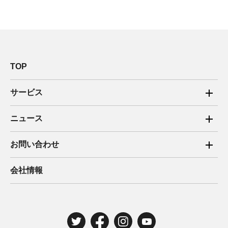
TOP
サービス
ご家庭向け電力サービス
ニュース
法人向け脱炭素サービス
2025年
お問い合わせ
新電力向けサービス
2024年
ご家庭向け電力サービス・卒FIT電気の売電
会社情報
住宅用太陽光売電 卒FIT
2023年
法人向け脱炭素サービス・新電力向けサービス
2022年
みんな電力の法人のお客さま
2021年
電気工事のお申込み