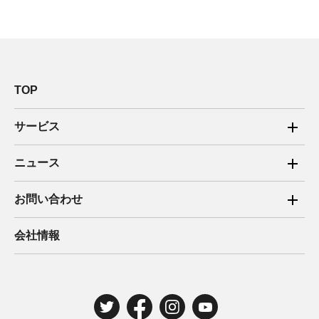
TOP
サービス
ご家庭向け電力サービス
ニュース
法人向け脱炭素サービス
2025年
お問い合わせ
新電力向けサービス
2024年
ご家庭向け電力サービス・卒FIT電気の売電
会社情報
住宅用太陽光売電 卒FIT
2023年
法人向け脱炭素サービス・新電力向けサービス
2022年
みんな電力の法人のお客さま
2021年
電気工事のお申込み