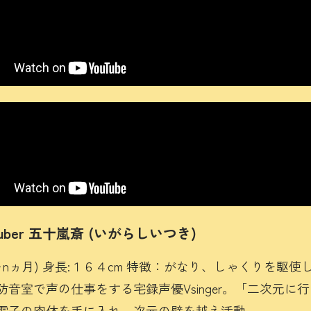
uber 五十嵐斎 (いがらしいつき)
＋nヵ月) 身長:１６４cm 特徴：がなり、しゃくりを駆
防音室で声の仕事をする宅録声優Vsinger。「二次元に
電子の肉体を手に入れ、次元の壁を越え活動。