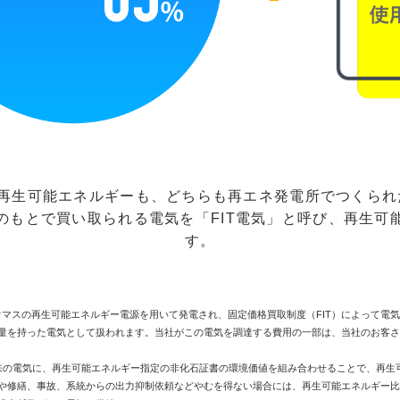
、再生可能エネルギーも、どちらも再エネ発電所でつくら
のもとで買い取られる電気を「FIT電気」と呼び、再生可
す。
イオマスの再生可能エネルギー電源を用いて発電され、固定価格買取制度（FIT）によって
出量を持った電気として扱われます。当社がこの電気を調達する費用の一部は、当社のお客
由来の電気に、再生可能エネルギー指定の非化石証書の環境価値を組み合わせることで、再生
生や修繕、事故、系統からの出力抑制依頼などやむを得ない場合には、再生可能エネルギー比