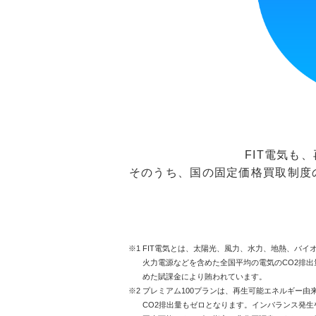
FIT電気も
そのうち、国の固定価格買取制度
※1 FIT電気とは、太陽光、風力、水力、地熱、バ
火力電源などを含めた全国平均の電気のCO2排
めた賦課金により賄われています。
※2 プレミアム100プランは、再生可能エネルギー
CO2排出量もゼロとなります。インバランス発