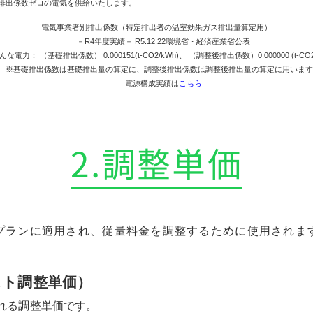
2排出係数ゼロの電気を供給いたします。
電気事業者別排出係数（特定排出者の温室効果ガス排出量算定用）
－R4年度実績－ R5.12.22環境省・経済産業省公表
んな電⼒： （基礎排出係数） 0.000151(t-CO2/kWh)、 （調整後排出係数）0.000000 (t-CO2
※基礎排出係数は基礎排出量の算定に、調整後排出係数は調整後排出量の算定に用いま
電源構成実績は
こちら
2.調整単価
プランに適用され、
従量料金を調整するために使用されま
スト調整単価）
れる調整単価です。