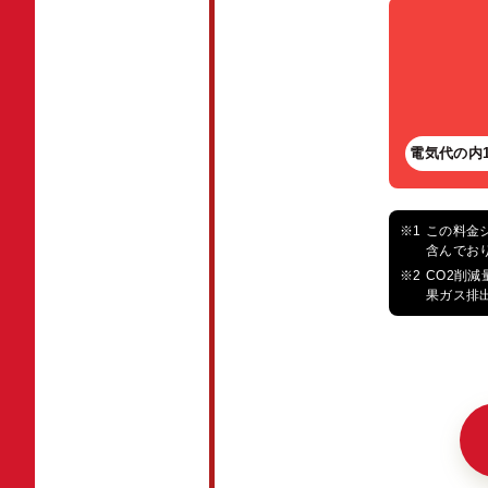
電気代の内
この料金
含んでお
CO2削
果ガス排