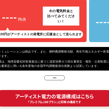
----
今の電気料金と
---
比べてみてくださ
円/月
い！
100円がアーティストの
発電所に応援金として送られます
シミュレーションは税込です。また、燃料費調整相当額、再生可能エネルギー発
ります。
減量は、地球温暖化対策推進法に基づく温室効果ガス排出量算定・報告・公表制度
出量算定に用いる各年度毎の全国平均調整後排出係数より試算しています。
アーティスト電力の電源構成はこちら
「プレミアム100プラン」と同等の構成です