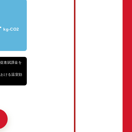
-
kg-CO2
電促進賦課金を
における温室効