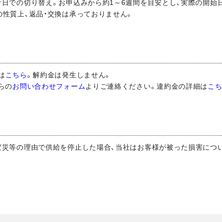
針日での切り替え。お申込みから約1～6週間を目安とし、実際の開始
の性質上、返品・交換は承っておりません。
は
こちら
。解約金は発生しません。
らの
お問い合わせフォーム
よりご連絡ください。違約金の詳細は
こ
常変災等の理由で供給を停止した場合、当社はお客様が被った損害につ