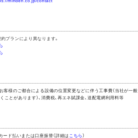
ps://minden.co.jp/contact
契約プランにより異なります。
ら
ら
、お客様のご都合による設備の位置変更などに伴う工事費（当社が一
くことがあります）、消費税、再エネ賦課金、送配電網利用料等
トカード払いまたは口座振替（詳細は
こちら
）