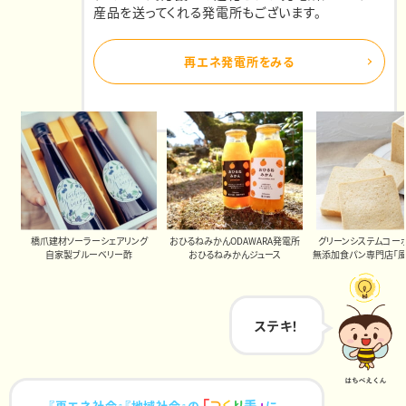
産品を送ってくれる発電所もございます。
再エネ発電所をみる
橋爪建材ソーラーシェアリング
おひるねみかんODAWARA発電所
グリーンシステムコー
自家製ブルーベリー酢
おひるねみかんジュース
無添加食パン専門店「風
ステキ！
『再エネ社会』『地域社会』の
に