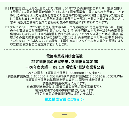
FIT電気とは、太陽光、風力、水力、地熱、バイオマスの再生可能エネルギー電源を用い
て発電され、固定価格買取制度（FIT）によって電気事業者に買い取られた電気のことで
あり、この電気は火力電源などを含めた全国平均の電気のCO2排出量を持った電気と
して扱われます。当社がこの電気を調達する費用の一部は、当社のお客さま以外の方も
含め、電気をご利用の全ての皆様から集めた賦課金により賄われています。
プレミアム100プランは、再生可能エネルギー由来の電気に、再生可能エネルギー指定
の非化石証書の環境価値を組み合わせることで、再生可能エネルギー100％の電気を
供給いたします。また、CO2排出量もゼロとなります。インバランス発生や修繕、事故、系
統からの出力抑制依頼などやむを得ない場合には、再生可能エネルギー比率が100%
とならないこともあります。その場合でも再生可能エネルギー指定の非化石証書により
CO2排出係数ゼロの電気を供給いたします。
電気事業者別排出係数
（特定排出者の温室効果ガス排出量算定用）
－R6年度実績－ R8.1.9 環境省・経済産業省公表
みんな電⼒： （基礎排出係数）0.000000(t-CO2/kWh)
（調整後排出係数）0.000000 (t-CO2/kWh)（未調整排出係数）0.000108(t-CO2/kWh)
※基礎排出係数は基礎排出量の算定に、調整後排出係数は
調整後排出量の算定に用います。
※未調整排出係数は、電気事業者が他の電気事業者等と
電気を取引する際の排出係数として用います
（特定排出者の排出量報告には用いません）。
電源構成実績はこちら ＞