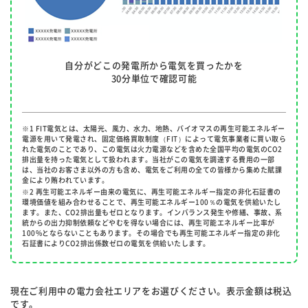
自分がどこの発電所から電気を買ったかを
30分単位で確認可能
※1 FIT電気とは、太陽光、風力、水力、地熱、バイオマスの再生可能エネルギー
電源を用いて発電され、固定価格買取制度（FIT）によって電気事業者に買い取ら
れた電気のことであり、この電気は火力電源などを含めた全国平均の電気のCO2
排出量を持った電気として扱われます。当社がこの電気を調達する費用の一部
は、当社のお客さま以外の方も含め、電気をご利用の全ての皆様から集めた賦課
金により賄われています。
※2 再生可能エネルギー由来の電気に、再生可能エネルギー指定の非化石証書の
環境価値を組み合わせることで、再生可能エネルギー100％の電気を供給いたし
ます。また、CO2排出量もゼロとなります。インバランス発生や修繕、事故、系
統からの出力抑制依頼などやむを得ない場合には、再生可能エネルギー比率が
100%とならないこともあります。その場合でも再生可能エネルギー指定の非化
石証書によりCO2排出係数ゼロの電気を供給いたします。
現在ご利用中の電力会社エリアをお選びください。表示金額は税込
です。