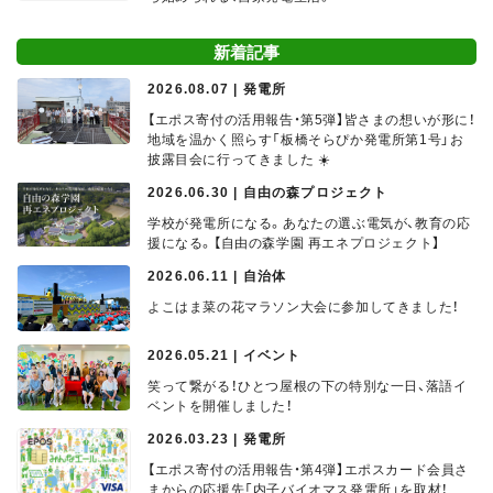
新着記事
2026.08.07 | 発電所
【エポス寄付の活用報告・第5弾】皆さまの想いが形に！
地域を温かく照らす「板橋そらぴか発電所第1号」お
披露目会に行ってきました ☀️
2026.06.30 | 自由の森プロジェクト
学校が発電所になる。あなたの選ぶ電気が、教育の応
援になる。【自由の森学園 再エネプロジェクト】
2026.06.11 | 自治体
よこはま菜の花マラソン大会に参加してきました！
2026.05.21 | イベント
笑って繋がる！ひとつ屋根の下の特別な一日、落語イ
ベントを開催しました！
2026.03.23 | 発電所
【エポス寄付の活用報告・第4弾】エポスカード会員さ
まからの応援先「内子バイオマス発電所」を取材！