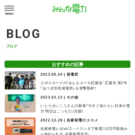
MENU
BLOG
ブログ
おすすめの記事
2023.05.24 | 発電所
エポスカードの“みんなエール応援金” 応援先 第2号
「あつぎ市民発電所」を突撃取材！
2023.03.13 | その他
いとうせいこうさんの新著『今すぐ知りたい日本の電
力 明日はこっちだ』出版！
2022.12.28 | 自家発電のススメ
自家発電レポvol.2～ベランダで発電！10万円前後か
ら始められる、自家発電生活。