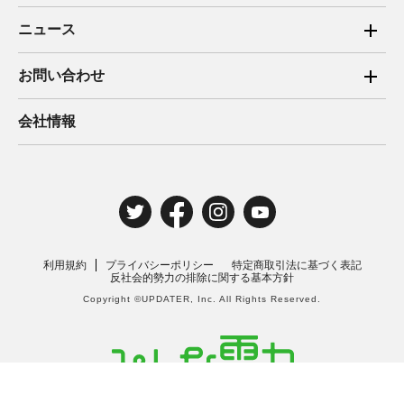
ご家庭向け電力サービス
ニュース
法人向け脱炭素サービス
2025年
お問い合わせ
新電力向けサービス
2024年
ご家庭向け電力サービス・卒FIT電気の売電
会社情報
住宅用太陽光売電 卒FIT
2023年
法人向け脱炭素サービス・新電力向けサービス
2022年
みんな電力の法人のお客さま
2021年
電気工事のお申込み
2020年
取材・講演のご依頼
利用規約
プライバシーポリシー
特定商取引法に基づく表記
2019年
反社会的勢力の排除に関する基本方針
Copyright ©UPDATER, Inc. All Rights Reserved.