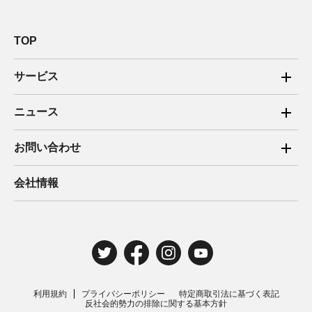
TOP
サービス
ご家庭向け電力サービス
ニュース
法人向け脱炭素サービス
2025年
お問い合わせ
新電力向けサービス
2024年
ご家庭向け電力サービス・卒FIT電気の売電
会社情報
住宅用太陽光売電 卒FIT
2023年
法人向け脱炭素サービス・新電力向けサービス
2022年
みんな電力の法人のお客さま
2021年
電気工事のお申込み
2020年
取材・講演のご依頼
利用規約
プライバシーポリシー
特定商取引法に基づく表記
2019年
反社会的勢力の排除に関する基本方針