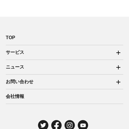
TOP
サービス
ご家庭向け電力サービス
ニュース
法人向け脱炭素サービス
2025年
お問い合わせ
新電力向けサービス
2024年
ご家庭向け電力サービス・卒FIT電気の売電
会社情報
住宅用太陽光売電 卒FIT
2023年
法人向け脱炭素サービス・新電力向けサービス
2022年
みんな電力の法人のお客さま
2021年
電気工事のお申込み