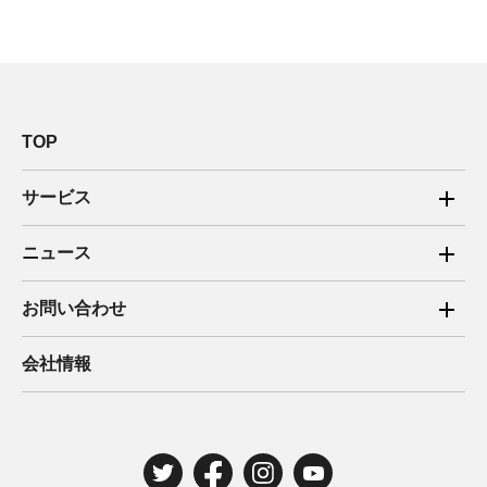
TOP
サービス
ご家庭向け電力サービス
ニュース
法人向け脱炭素サービス
2025年
お問い合わせ
新電力向けサービス
2024年
ご家庭向け電力サービス・卒FIT電気の売電
会社情報
住宅用太陽光売電 卒FIT
2023年
法人向け脱炭素サービス・新電力向けサービス
2022年
みんな電力の法人のお客さま
2021年
電気工事のお申込み