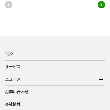
TOP
サービス
ご家庭向け電力サービス
ニュース
法人向け脱炭素サービス
2025年
お問い合わせ
新電力向けサービス
2024年
ご家庭向け電力サービス・卒FIT電気の売電
会社情報
住宅用太陽光売電 卒FIT
2023年