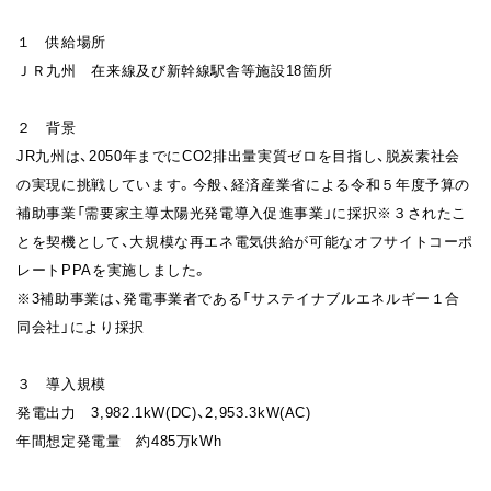
１ 供給場所
ＪＲ九州 在来線及び新幹線駅舎等施設18箇所
２ 背景
JR九州は、2050年までにCO2排出量実質ゼロを目指し、脱炭素社会
の実現に挑戦しています。今般、経済産業省による令和５年度予算の
補助事業「需要家主導太陽光発電導入促進事業」に採択※３されたこ
とを契機として、大規模な再エネ電気供給が可能なオフサイトコーポ
レートPPAを実施しました。
※3補助事業は、発電事業者である「サステイナブルエネルギー１合
同会社」により採択
３ 導入規模
発電出力 3,982.1kW(DC)、2,953.3kW(AC)
年間想定発電量 約485万kWh