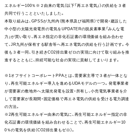
エネルギー100％※２由来の電気（以下「再エネ電気」）の供給を３者
共同で行うことといたしました。
本取り組みは、GPSSが九州内（熊本県及び福岡県）で開発・建設した
中小型の太陽光発電所の電気をUPDATERの脱炭素事業「みんな電
力」が買い取り、再エネ指定の非化石証書の環境価値を組み合わせ
て、JR九州が保有する駅舎等へ再エネ電気の供給を行う計画です。今
後も３者一同、引き続きCO2排出量ゼロの実現に向けて取り組みを推
進するとともに、持続可能な社会の実現に貢献してまいります。
※1オフサイトコーポレートPPAとは、需要家主導で３者が一体とな
り、再生可能エネルギー導入を進めるUDAモデルの一つ。発電事業者
が需要家の敷地外へ太陽光発電を設置・所有し、小売電気事業者を介
して需要家が長期間・固定価格で再エネ電気の供給を受ける電力調達
の方法。
※2再生可能エネルギー由来の電気に、再生可能エネルギー指定の非
化石証書の環境価値を組み合わせることで、再生可能エネルギー10
0％の電気を供給（CO2排出量もゼロ）。