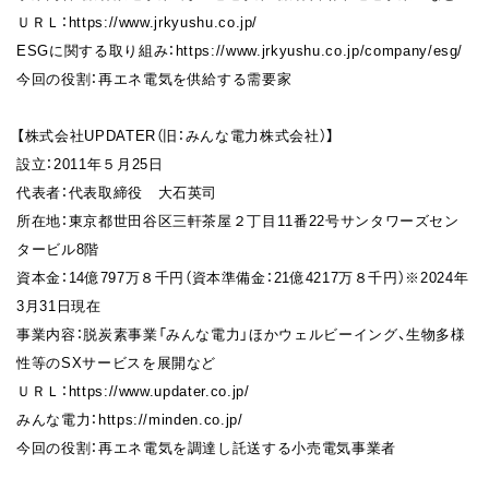
ＵＲＬ：https://www.jrkyushu.co.jp/
ESGに関する取り組み：https://www.jrkyushu.co.jp/company/esg/
今回の役割：再エネ電気を供給する需要家
【株式会社UPDATER（旧：みんな電力株式会社）】
設立：2011年５月25日
代表者：代表取締役 大石英司
所在地：東京都世田谷区三軒茶屋２丁目11番22号サンタワーズセン
タービル8階
資本金：14億797万８千円（資本準備金：21億4217万８千円）※2024年
3月31日現在
事業内容：脱炭素事業「みんな電力」ほかウェルビーイング、生物多様
性等のSXサービスを展開など
ＵＲＬ：https://www.updater.co.jp/
みんな電力：https://minden.co.jp/
今回の役割：再エネ電気を調達し託送する小売電気事業者