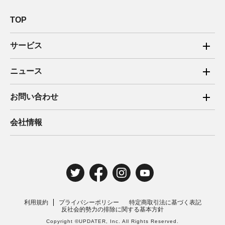
TOP
サービス
ご家庭向け電力サービス
ニュース
法人向け脱炭素サービス
2025年
お問い合わせ
新電力向けサービス
2024年
ご家庭向け電力サービス・卒FIT電気の売電
会社情報
住宅用太陽光売電 卒FIT
2023年
法人向け脱炭素サービス・新電力向けサービス
2022年
みんな電力の法人のお客さま
2021年
電気工事のお申込み
2020年
取材・講演のご依頼
利用規約
プライバシーポリシー
特定商取引法に基づく表記
2019年
反社会的勢力の排除に関する基本方針
Copyright ©UPDATER, Inc. All Rights Reserved.