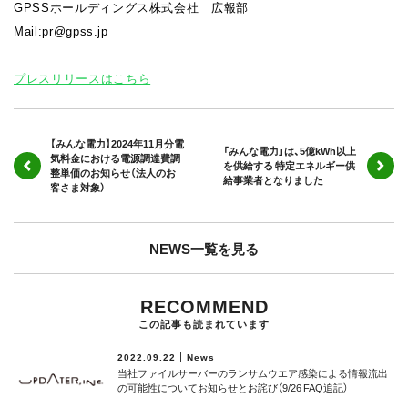
GPSSホールディングス株式会社 広報部
Mail:pr@gpss.jp
プレスリリースはこちら
【みんな電力】2024年11月分電
「みんな電力」は、5億kWh以上
気料金における電源調達費調
を供給する 特定エネルギー供
整単価のお知らせ（法人のお
給事業者となりました
客さま対象）
NEWS一覧を見る
RECOMMEND
この記事も読まれています
2022.09.22
News
当社ファイルサーバーのランサムウエア感染による情報流出
の可能性についてお知らせとお詫び（9/26 FAQ追記）