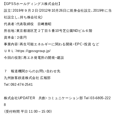
【GPSSホールディングス株式会社】
設立：2019年９月２日（2012年10月26日に前身会社設立、2019年に当
社設立し、持ち株会社化）
代表者：代表取締役 目﨑雅昭
所在地：東京都港区芝２丁目５番10号芝公園NDビル６階
資本金：２億円
事業内容：再生可能エネルギーに関わる開発・EPC・投資 など
ＵＲＬ：https://gpssgroup.jp/
今回の役割：再エネ発電所の開発・建設
７ 報道機関からのお問い合わせ先
九州旅客鉄道株式会社 広報部
Tel：092-474-2541
株式会社UPDATER 共創・コミュニケーション部 Tel：03-6805-222
8
（受付時間 平日 11:00～15:00）