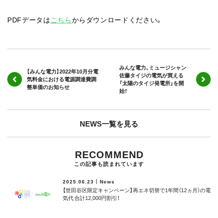
PDFデータは
こちら
からダウンロードください。
みんな電力、ミュージシャン
【みんな電力】2022年10月分電
佐藤タイジの電気が買える
気料金における電源調達費調
「太陽のタイジ発電所」を開
整単価のお知らせ
始！
NEWS一覧を見る
RECOMMEND
この記事も読まれています
2025.06.23
News
【世田谷区限定キャンペーン】再エネ切替で1年間（12ヵ月）の電
気代 合計12,000円割引！