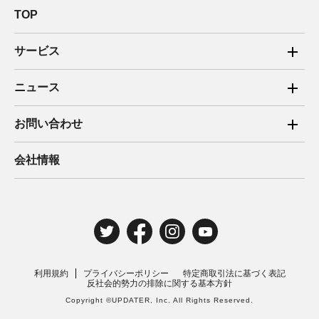
TOP
サービス
ご家庭向け電力サービス
ニュース
法人向け脱炭素サービス
2025年
お問い合わせ
新電力向けサービス
2024年
ご家庭向け電力サービス・卒FIT電気の売電
会社情報
住宅用太陽光売電 卒FIT
2023年
法人向け脱炭素サービス・新電力向けサービス
2022年
みんな電力の法人のお客さま
2021年
電気工事のお申込み
2020年
取材・講演のご依頼
利用規約
プライバシーポリシー
特定商取引法に基づく表記
2019年
反社会的勢力の排除に関する基本方針
Copyright ©UPDATER, Inc. All Rights Reserved.