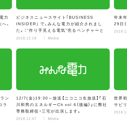
な電力
ビジネスニュースサイト｢BUSINESS
年末年
大へ、
INSIDER｣ で、みんな電力が紹介されまし
29日
た。：“作り手見える電気”売るベンチャーと
2018.1
ZOZO・ブランドがコラボできた理由
2018.12.19
Media
ブラン
12/7(金)19:30～放送【ニコニコ生放送】「石
世界
コラ
川和男のエネルギーCh vol.6（後編）」に弊社
サビ
専務取締役・三宅が出演します。
2018.1
2018.12.07
Media