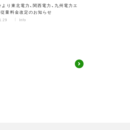
分より東北電力、関西電力、九州電力エ
の従量料金改定のお知らせ
1.29
Info