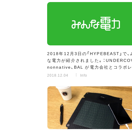
2018年12月3日の「HYPEBEAST」で
な電力が紹介されました。：UNDERCOV
nonnative、BAL が電力会社とコラボ
ョン 再生可能エネルギーを供給する
2018.12.04
Info
社「みんな電力」の取り組みを支持する“
ッション x エネルギー”の新たなムーブ
ト