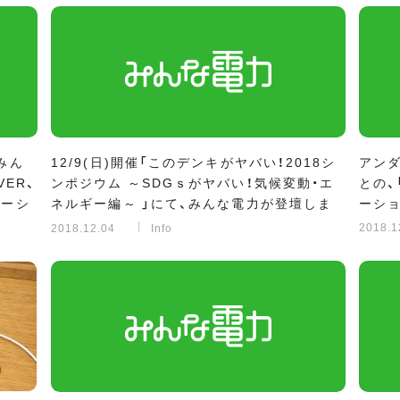
、みん
12/9(日)開催「このデンキがヤバい！2018シ
アン
ER、
ンポジウム ～SDGｓがヤバい！気候変動・エ
との、
レーシ
ネルギー編～ 」にて、みんな電力が登壇しま
ーシ
電力会
す。
2018.1
2018.12.04
Info
ファ
メン