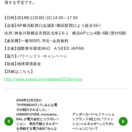
壇する予定です。
【日時】2018年12月9日（日）14:00～17:00
【会場】AP横浜駅西口会議室（横浜駅西口より徒歩3分）
住所：神奈川県横浜市西区北幸2-6-1 横浜APビル4階・6階（受付6階）
【参加費】一般500円、学生・会員無料
【主催】国際青年環境NGO A SEED JAPAN
【協力】パワーシフト・キャンペーン
【助成】地球環境基金
【詳細はこちら】
http://www.aseed.org/yabaden2018sympo
2018年12月3日の
「HYPEBEAST」で、みんな電
力が紹介されました。：
UNDERCOVER、nonnative、
アンダーカバーらファッショ
BAL が電力会社とコラボレー
ンブランド3社との、「ファッ
ション 再生可能エネルギー
ション×エネルギー」コラボレ
を供給する電力会社「みんな
ーションについて