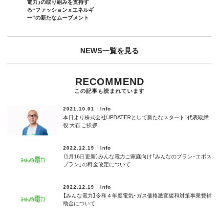
電力」の取り組みを支持す
る“ファッション x エネルギ
ー”の新たなムーブメント
NEWS一覧を見る
RECOMMEND
この記事も読まれています
2021.10.01
Info
本日より株式会社UPDATERとして新たなスタート！代表取締
役 大石 ご挨拶
2022.12.19
Info
（1月16日更新）みんな電力ご家庭向け「みんなのプラン・エポス
プラン」の料金改定について
2022.12.19
Info
【みんな電力】令和４年度電気・ガス価格激変緩和対策事業費補
助⾦について