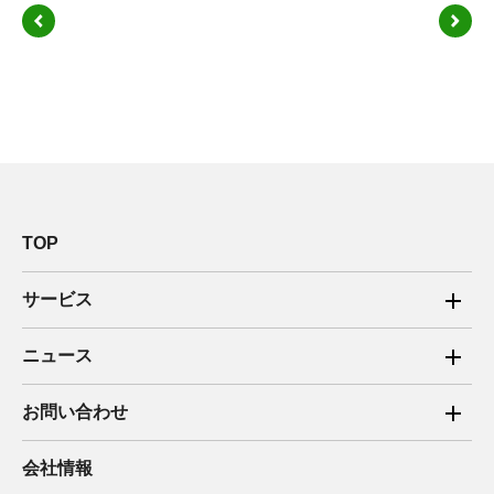
TOP
サービス
ご家庭向け電力サービス
ニュース
法人向け脱炭素サービス
2025年
お問い合わせ
新電力向けサービス
2024年
ご家庭向け電力サービス・卒FIT電気の売電
会社情報
住宅用太陽光売電 卒FIT
2023年