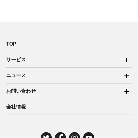
TOP
サービス
ご家庭向け電力サービス
ニュース
法人向け脱炭素サービス
2025年
お問い合わせ
新電力向けサービス
2024年
ご家庭向け電力サービス・卒FIT電気の売電
会社情報
住宅用太陽光売電 卒FIT
2023年
法人向け脱炭素サービス・新電力向けサービス
2022年
みんな電力の法人のお客さま
2021年