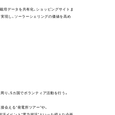
、栽培データを共有化、ショッピングサイトま
を実現し、ソーラーシェリングの価値を高め
を周り、5カ国でボランティア活動を行う。
接会える“発電所ツアー”や、
活イベント“電力就活”といった様々な企画