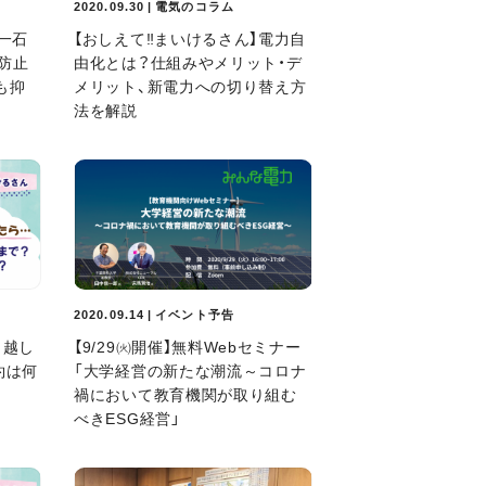
2020.09.30 | 電気のコラム
「一石
【おしえて‼まいけるさん】電力自
防止
由化とは？仕組みやメリット・デ
も抑
メリット、新電力への切り替え方
法を解説
2020.09.14 | イベント予告
引越し
【9/29㈫開催】無料Webセミナー
約は何
「大学経営の新たな潮流～コロナ
？
禍において教育機関が取り組む
べきESG経営」