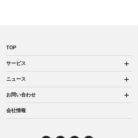
TOP
サービス
ご家庭向け電力サービス
ニュース
法人向け脱炭素サービス
2025年
お問い合わせ
新電力向けサービス
2024年
ご家庭向け電力サービス・卒FIT電気の売電
会社情報
住宅用太陽光売電 卒FIT
2023年
法人向け脱炭素サービス・新電力向けサービス
2022年
みんな電力の法人のお客さま