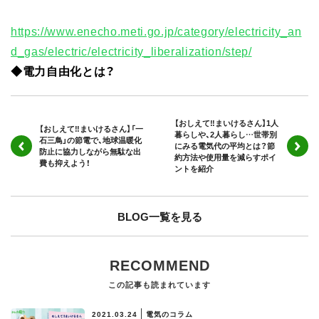
https://www.enecho.meti.go.jp/category/electricity_an
d_gas/electric/electricity_liberalization/step/
◆電力自由化とは？
【おしえて‼まいけるさん】1人
【おしえて‼まいけるさん】「一
暮らしや、2人暮らし…世帯別
石三鳥」の節電で、地球温暖化
にみる電気代の平均とは？節
防止に協力しながら無駄な出
約方法や使用量を減らすポイ
費も抑えよう！
ントを紹介
BLOG一覧を見る
RECOMMEND
この記事も読まれています
2021.03.24
電気のコラム