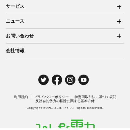
サービス
ご家庭向け電力サービス
ニュース
法人向け脱炭素サービス
2025年
お問い合わせ
新電力向けサービス
2024年
ご家庭向け電力サービス・卒FIT電気の売電
会社情報
住宅用太陽光売電 卒FIT
2023年
法人向け脱炭素サービス・新電力向けサービス
2022年
みんな電力の法人のお客さま
2021年
電気工事のお申込み
2020年
取材・講演のご依頼
利用規約
プライバシーポリシー
特定商取引法に基づく表記
2019年
反社会的勢力の排除に関する基本方針
Copyright ©UPDATER, Inc. All Rights Reserved.