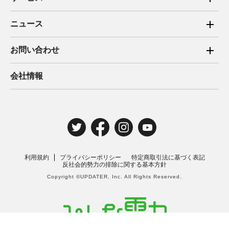
ご家庭向け電力サービス
ニュース
法人向け脱炭素サービス
2025年
お問い合わせ
新電力向けサービス
2024年
ご家庭向け電力サービス・卒FIT電気の売電
会社情報
住宅用太陽光売電 卒FIT
2023年
法人向け脱炭素サービス・新電力向けサービス
2022年
みんな電力の法人のお客さま
2021年
電気工事のお申込み
2020年
取材・講演のご依頼
利用規約
プライバシーポリシー
特定商取引法に基づく表記
2019年
反社会的勢力の排除に関する基本方針
Copyright ©UPDATER, Inc. All Rights Reserved.