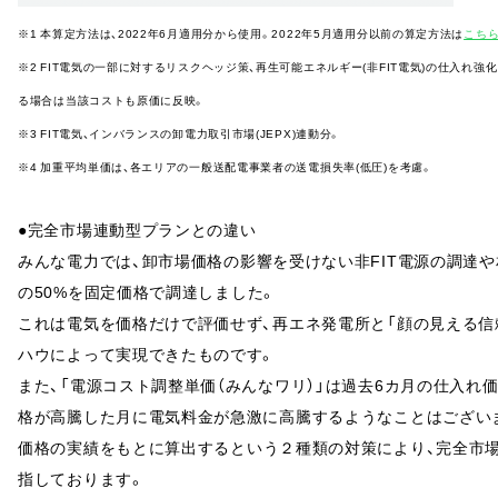
※1 本算定方法は、2022年6月適用分から使用。2022年5月適用分以前の算定方法は
こち
※2 FIT電気の一部に対するリスクヘッジ策、再生可能エネルギー(非FIT電気)の仕入
る場合は当該コストも原価に反映。
※3 FIT電気、インバランスの卸電力取引市場(JEPX)連動分。
※4 加重平均単価は、各エリアの一般送配電事業者の送電損失率(低圧)を考慮。
●完全市場連動型プランとの違い
みんな電力では、
卸市場価格の影響を受けない非FIT電源の調達や
の50%を固定価格で調達
しました。
これは電気を価格だけで評価せず、再エネ発電所と「顔の見える信
ハウによって実現できたものです。
また、「電源コスト調整単価（みんなワリ）」は過去6カ月の仕入れ
格が高騰した月に電気料金が急激に高騰するようなことはござい
価格の実績をもとに算出する
という２種類の対策により、完全市
指しております。