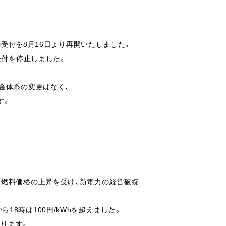
の受付を
8月16日
より再開いたしました。
受付を停止しました。
金体系の変更はなく、
す。
る燃料価格の上昇を受け、新電力の経営破綻
時から18時は100円/kWhを超えました。
おります。