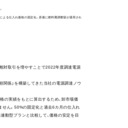
ら
。
れ強化による仕入れ価格の固定化。原価に燃料費調整額が適用され
相対取引を増やすことで2022年度調達電源
頼関係」を構築してきた当社の電源調達ノウ
価格の実績をもとに算出するため、卸市場価
ません。
50%の固定化
と
過去6カ月の仕入れ
場連動型プランと比較して、価格の安定を目