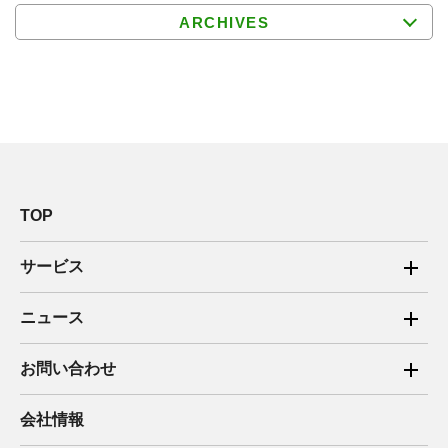
ARCHIVES
TOP
サービス
ご家庭向け電力サービス
ニュース
法人向け脱炭素サービス
2025年
お問い合わせ
新電力向けサービス
2024年
ご家庭向け電力サービス・卒FIT電気の売電
会社情報
住宅用太陽光売電 卒FIT
2023年