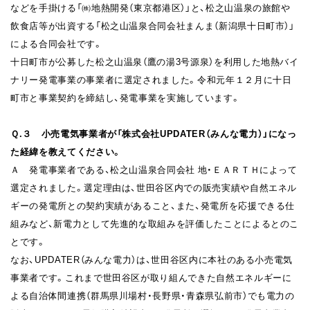
などを手掛ける「㈱地熱開発（東京都港区）」と、松之山温泉の旅館や
飲食店等が出資する「松之山温泉合同会社まんま（新潟県十日町市）」
による合同会社です。
十日町市が公募した松之山温泉（鷹の湯3号源泉）を利用した地熱バイ
ナリー発電事業の事業者に選定されました。令和元年１２月に十日
町市と事業契約を締結し、発電事業を実施しています。
Ｑ.３
小売電気事業者が「株式会社UPDATER（みんな電力）」になっ
た経緯を教えてください。
Ａ 発電事業者である、松之山温泉合同会社 地・ＥＡＲＴＨによって
選定されました。選定理由は、世田谷区内での販売実績や自然エネル
ギーの発電所との契約実績があること、また、発電所を応援できる仕
組みなど、新電力として先進的な取組みを評価したことによるとのこ
とです。
なお、UPDATER（みんな電力）は、世田谷区内に本社のある小売電気
事業者です。これまで世田谷区が取り組んできた自然エネルギーに
よる自治体間連携（群馬県川場村・長野県・青森県弘前市）でも電力の