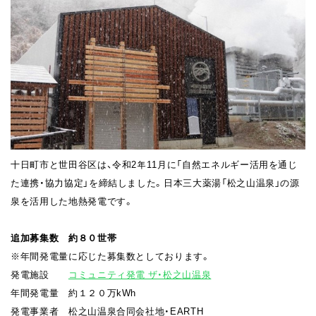
⼗⽇町市と世⽥⾕区は、令和2年11⽉に「⾃然エネルギー活⽤を通じ
た連携・協⼒協定」を締結しました。⽇本三⼤薬湯「松之⼭温泉」の源
泉を活⽤した地熱発電です。
追加募集数 約８０世帯
※年間発電量に応じた募集数としております。
発電施設
コミュニティ発電 ザ・松之⼭温泉
年間発電量 約１２０万kWh
発電事業者 松之山温泉合同会社地・EARTH