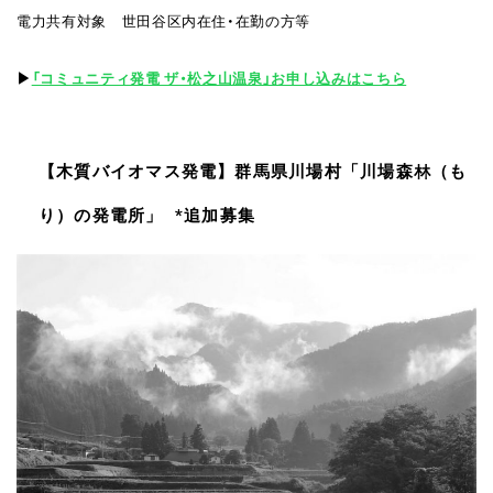
電力共有対象 世田谷区内在住・在勤の⽅等
▶︎
「コミュニティ発電 ザ・松之⼭温泉」お申し込みはこちら
【⽊質バイオマス発電】群⾺県川場村「川場森林（も
り）の発電所」 *追加募集