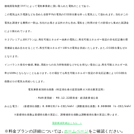
価格買取制度（FIT）によって電気事業者に買い取られた電気のことであり、
この電気は火力電源などを含めた全国平均の電気のCO2排出量を持った電気として扱われます。当社がこの
電気を調達する費用の一部は、当社のお客さま以外の方も含め、電気をご利用の全ての皆様から集めた賦課金
により賄われています。
※２プレミアム100プランは、再生可能エネルギー由来の電気に、再生可能エネルギー指定の非化石証書の環
境価値を組み合わせることで、再生可能エネルギー100％の電気を供給いたします。また、CO2排出量もゼロ
となります。
インバランス発生や修繕、事故、系統からの出力抑制依頼などやむを得ない場合には、再生可能エネルギー比
率が100%とならないこともあります。その場合でも再生可能エネルギー指定の非化石証書によりCO2排出
係数ゼロの電気を供給いたします。
電源構成実績はこちら ＞
※料金プランの詳細については、
ホームページ
をご確認ください。