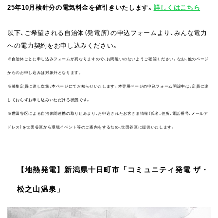
25年10月検針分の電気料金を値引きいたします。
詳しくはこちら
以下、ご希望される自治体（発電所）の申込フォームより、みんな電力
への電力契約をお申し込みください。
※自治体ごとに申し込みフォームが異なりますので、お間違いのないようご確認ください。なお、他のページ
からのお申し込みは対象外となります。
※募集定員に達し次第、本ページにてお知らせいたします。本専用ページの申込フォーム開設中は、定員に達
しておらずお申し込みいただける状態です。
※世田谷区による自治体間連携の取り組みより、お申込されたお客さま情報（氏名、住所、電話番号、メールア
ドレス）を世田谷区から環境イベント等のご案内をするため、世田谷区に提供いたします。
【地熱発電】新潟県⼗⽇町市「コミュニティ発電 ザ・
松之⼭温泉」