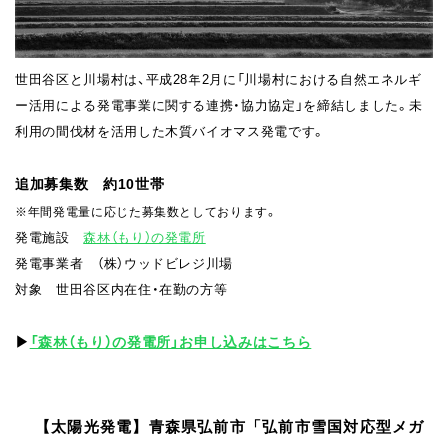
世⽥⾕区と川場村は、平成28年2⽉に「川場村における⾃然エネルギ
ー活⽤による発電事業に関する連携・協⼒協定」を締結しました。未
利⽤の間伐材を活⽤した⽊質バイオマス発電です。
追加募集数 約10世帯
※年間発電量に応じた募集数としております。
発電施設
森林（もり）の発電所
発電事業者 （株）ウッドビレジ川場
対象 世田谷区内在住・在勤の⽅等
▶︎
「森林（もり）の発電所」お申し込みはこちら
【太陽光発電】⻘森県弘前市「弘前市雪国対応型メガ