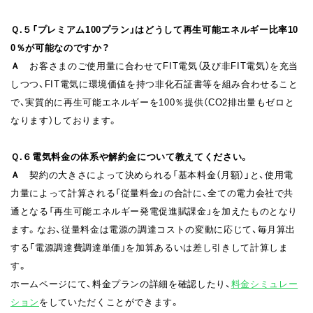
Ｑ.５
「プレミアム100プラン」はどうして再生可能エネルギー比率10
0％が可能なのですか？
Ａ
お客さまのご使用量に合わせてFIT電気（及び非FIT電気）を充当
しつつ、FIT電気に環境価値を持つ非化石証書等を組み合わせること
で、実質的に再生可能エネルギーを100％提供（CO2排出量もゼロと
なります）しております。
Ｑ.６
電気料金の体系や解約金について教えてください。
Ａ
契約の大きさによって決められる「基本料金（月額）」と、使用電
力量によって計算される「従量料金」の合計に、全ての電力会社で共
通となる「再生可能エネルギー発電促進賦課金」を加えたものとなり
ます。なお、従量料金は電源の調達コストの変動に応じて、毎月算出
する「電源調達費調達単価」を加算あるいは差し引きして計算しま
す。
ホームページにて、料金プランの詳細を確認したり、
料金シミュレー
ション
をしていただくことができます。