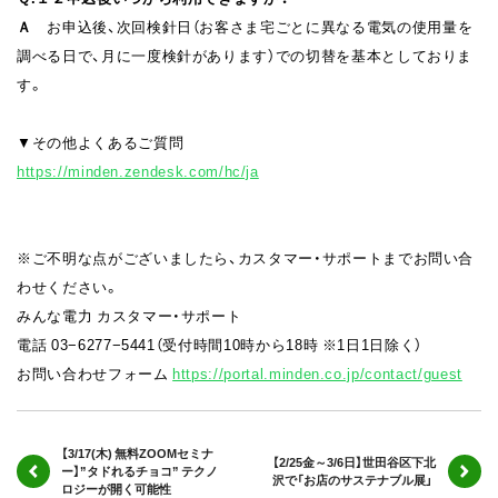
Ａ
お申込後、次回検針日（お客さま宅ごとに異なる電気の使用量を
調べる日で、月に一度検針があります）での切替を基本としておりま
す。
▼その他よくあるご質問
https://minden.zendesk.com/hc/ja
※ご不明な点がございましたら、カスタマー・サポートまでお問い合
わせください。
みんな電⼒ カスタマー・サポート
電話 03−6277−5441（受付時間10時から18時 ※1⽇1⽇除く）
お問い合わせフォーム
https://portal.minden.co.jp/contact/guest
【3/17(木) 無料ZOOMセミナ
【2/25金～3/6日】世田谷区下北
ー】”タドれるチョコ” テクノ
沢で「お店のサステナブル展」
ロジーが開く可能性