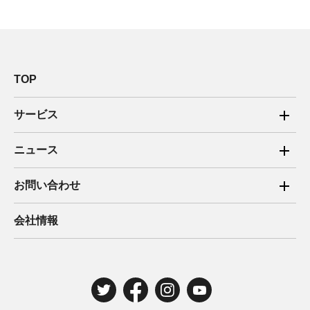
TOP
サービス
ご家庭向け電力サービス
ニュース
法人向け脱炭素サービス
2025年
お問い合わせ
新電力向けサービス
2024年
ご家庭向け電力サービス・卒FIT電気の売電
会社情報
住宅用太陽光売電 卒FIT
2023年
法人向け脱炭素サービス・新電力向けサービス
2022年
みんな電力の法人のお客さま
2021年
電気工事のお申込み