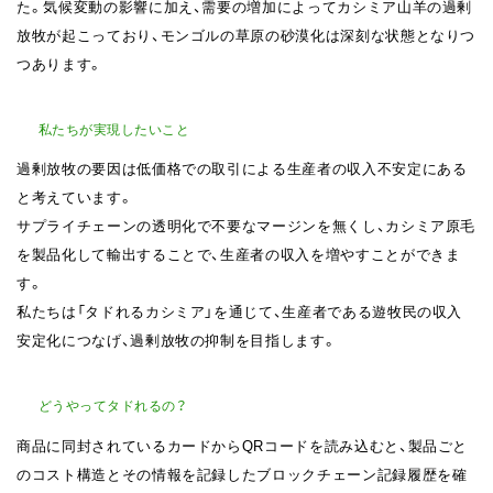
た。気候変動の影響に加え、需要の増加によってカシミア山羊の過剰
放牧が起こっており、モンゴルの草原の砂漠化は深刻な状態となりつ
つあります。
私たちが実現したいこと
過剰放牧の要因は低価格での取引による生産者の収入不安定にある
と考えています。
サプライチェーンの透明化で不要なマージンを無くし、カシミア原毛
を製品化して輸出することで、生産者の収入を増やすことができま
す。
私たちは「タドれるカシミア」を通じて、生産者である遊牧民の収入
安定化につなげ、過剰放牧の抑制を目指します。
どうやってタドれるの？
商品に同封されているカードからQRコードを読み込むと、製品ごと
のコスト構造とその情報を記録したブロックチェーン記録履歴を確