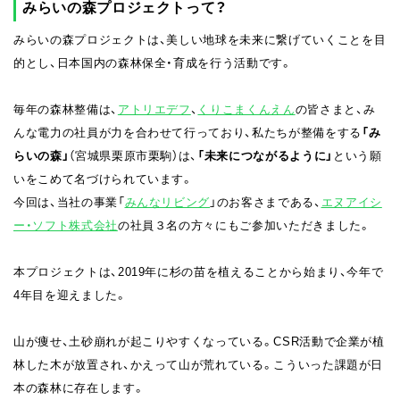
みらいの森プロジェクトって？
みらいの森プロジェクトは、
美しい地球を未来に繋げていく
ことを目
的とし、日本国内の森林保全・育成を行う活動です。
毎年の森林整備は、
アトリエデフ
、
くりこまくんえん
の皆さまと、み
んな電力の社員が力を合わせて行っており、私たちが整備をする
「み
らいの森」
（宮城県栗原市栗駒）は、
「未来につながるように」
という願
いをこめて名づけられています。
今回は、当社の事業「
みんなリビング
」のお客さまである、
エヌアイシ
ー・ソフト株式会社
の社員３名の方々にもご参加いただきました。
本プロジェクトは、2019年に杉の苗を植えることから始まり、今年で
4年目を迎えました。
山が痩せ、土砂崩れが起こりやすくなっている。CSR活動で企業が植
林した木が放置され、かえって山が荒れている。こういった課題が日
本の森林に存在します。