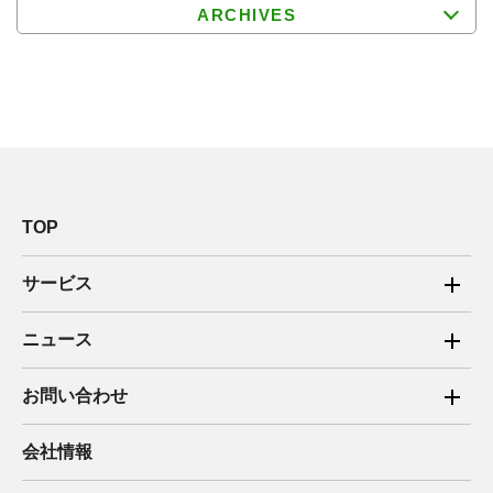
ARCHIVES
TOP
サービス
ご家庭向け電力サービス
ニュース
法人向け脱炭素サービス
2025年
お問い合わせ
新電力向けサービス
2024年
ご家庭向け電力サービス・卒FIT電気の売電
会社情報
住宅用太陽光売電 卒FIT
2023年
法人向け脱炭素サービス・新電力向けサービス