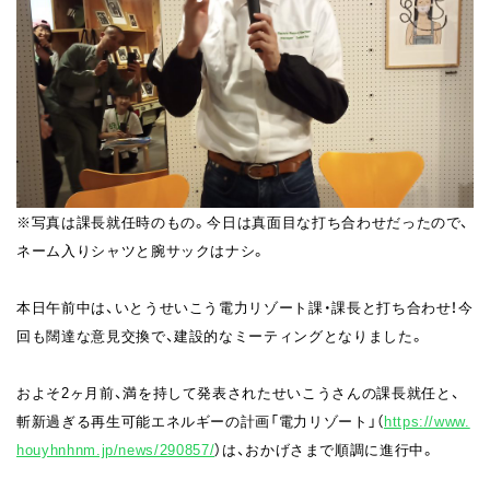
※写真は課長就任時のもの。今日は真面目な打ち合わせだったので、
ネーム入りシャツと腕サックはナシ。
本日午前中は、いとうせいこう電力リゾート課・課長と打ち合わせ！
今
回も闊達な意見交換で、建設的なミーティングとなりました。
およそ2ヶ月前、
満を持して発表されたせいこうさんの課長就任と、
斬新過ぎる再生可能エネルギーの計画「電力リゾート」（
https://www.
houyhnhnm.jp/news/290857/
）は、おかげさまで順調に進行中。