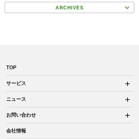
ARCHIVES
TOP
サービス
ご家庭向け電力サービス
ニュース
法人向け脱炭素サービス
2025年
お問い合わせ
新電力向けサービス
2024年
ご家庭向け電力サービス・卒FIT電気の売電
会社情報
住宅用太陽光売電 卒FIT
2023年