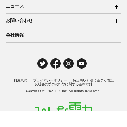
ご家庭向け電力サービス
ニュース
法人向け脱炭素サービス
2025年
お問い合わせ
新電力向けサービス
2024年
ご家庭向け電力サービス・卒FIT電気の売電
会社情報
住宅用太陽光売電 卒FIT
2023年
法人向け脱炭素サービス・新電力向けサービス
2022年
みんな電力の法人のお客さま
2021年
電気工事のお申込み
2020年
取材・講演のご依頼
利用規約
プライバシーポリシー
特定商取引法に基づく表記
2019年
反社会的勢力の排除に関する基本方針
Copyright ©UPDATER, Inc. All Rights Reserved.