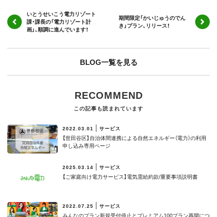
いとうせいこう電力リゾート
期間限定「かいじゅうのでん
課・課長の「電力リゾート計
き」プラン、リリース！
画」、順調に進んでいます！
BLOG一覧を見る
RECOMMEND
この記事も読まれています
2022.03.01
サービス
【世田谷区】⾃治体間連携による⾃然エネルギー（電⼒）の利⽤
申し込み専用ページ
2025.03.14
サービス
【ご家庭向け電力サービス】電気需給約款/重要事項説明書
2022.07.25
サービス
みんなのプラン新規受付停止とプレミアム100プラン再開につ