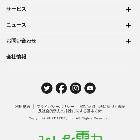
サービス
ご家庭向け電力サービス
ニュース
法人向け脱炭素サービス
2025年
お問い合わせ
新電力向けサービス
2024年
ご家庭向け電力サービス・卒FIT電気の売電
会社情報
住宅用太陽光売電 卒FIT
2023年
法人向け脱炭素サービス・新電力向けサービス
2022年
みんな電力の法人のお客さま
2021年
電気工事のお申込み
2020年
取材・講演のご依頼
利用規約
プライバシーポリシー
特定商取引法に基づく表記
2019年
反社会的勢力の排除に関する基本方針
Copyright ©UPDATER, Inc. All Rights Reserved.