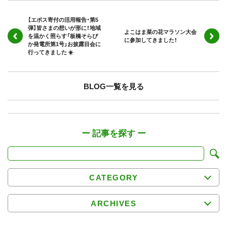
【エポス寄付の活用報告・第5
弾】皆さまの想いが形に！地域
よこはま菜の花マラソン大会
を温かく照らす「板橋そらぴ
に参加してきました！
か発電所第1号」お披露目会に
行ってきました ☀️
BLOG一覧を見る
CATEGORY
ARCHIVES