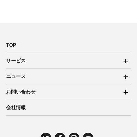
TOP
サービス
ご家庭向け電力サービス
ニュース
法人向け脱炭素サービス
2025年
お問い合わせ
新電力向けサービス
2024年
ご家庭向け電力サービス・卒FIT電気の売電
会社情報
住宅用太陽光売電 卒FIT
2023年
法人向け脱炭素サービス・新電力向けサービス
2022年
みんな電力の法人のお客さま
2021年