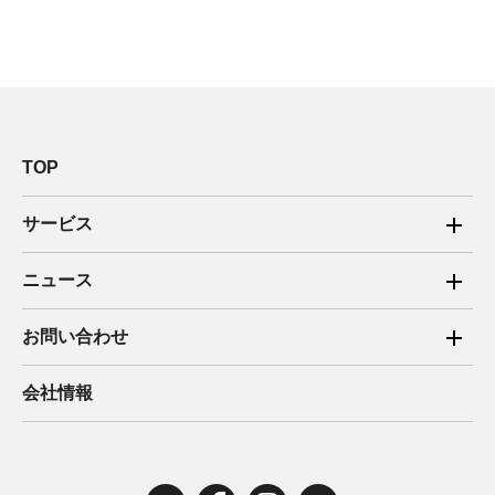
TOP
サービス
ご家庭向け電力サービス
ニュース
法人向け脱炭素サービス
2025年
お問い合わせ
新電力向けサービス
2024年
ご家庭向け電力サービス・卒FIT電気の売電
会社情報
住宅用太陽光売電 卒FIT
2023年
法人向け脱炭素サービス・新電力向けサービス
2022年
みんな電力の法人のお客さま