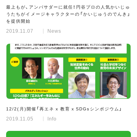
最上もが、アンバサダーに就任！円谷プロの人気かいじゅ
うたちがイメージキャラクターの「かいじゅうのでんき」
を提供開始
2019.11.07
News
12/2(月)開催「再エネ x 教育 x SDGsシンポジウム」
2019.11.05
Info