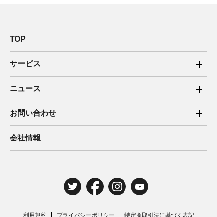
TOP
サービス
ご家庭向け電力サービス
ニュース
法人向け脱炭素サービス
2025年
お問い合わせ
新電力向けサービス
2024年
ご家庭向け電力サービス・卒FIT電気の売電
会社情報
住宅用太陽光売電 卒FIT
2023年
法人向け脱炭素サービス・新電力向けサービス
2022年
みんな電力の法人のお客さま
2021年
電気工事のお申込み
2020年
取材・講演のご依頼
利用規約
プライバシーポリシー
特定商取引法に基づく表記