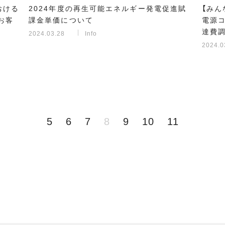
おける
2024年度の再生可能エネルギー発電促進賦
【みん
お客
課金単価について
電源
達費調
2024.03.28
Info
2024.0
5
6
7
8
9
10
11