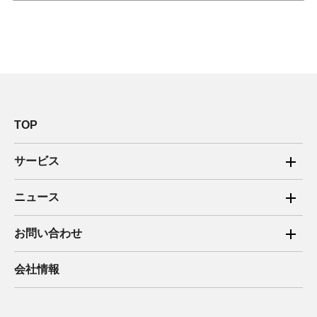
TOP
サービス
ご家庭向け電力サービス
ニュース
法人向け脱炭素サービス
2025年
お問い合わせ
新電力向けサービス
2024年
ご家庭向け電力サービス・卒FIT電気の売電
会社情報
住宅用太陽光売電 卒FIT
2023年
法人向け脱炭素サービス・新電力向けサービス
2022年