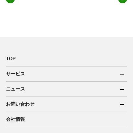
TOP
サービス
ご家庭向け電力サービス
ニュース
法人向け脱炭素サービス
2025年
お問い合わせ
新電力向けサービス
2024年
ご家庭向け電力サービス・卒FIT電気の売電
会社情報
住宅用太陽光売電 卒FIT
2023年
法人向け脱炭素サービス・新電力向けサービス