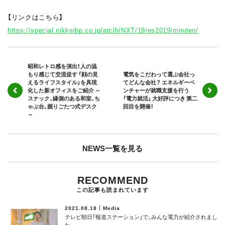
【リンクはこちら】
https://special.nikkeibp.co.jp/atclh/NXT/19/es2019/minden/
昭和レトロ感を演出！人の温
もり感じて交流促す 「顔の見
電気をこだわって選ぶ会社っ
えるライフスタイル」を具現
てどんな会社？ エネルギーベ
化した新オフィスをご紹介 ～
ンチャーが就職支援を行う
スナック、縁側のある和室、ち
「電力就活」 大好評につき 第二
ゃぶ台、掘りごたつ式デスク
回目を開催！
～
NEWS一覧を見る
RECOMMEND
この記事も読まれています
2021.08.18
Media
テレビ朝日「報道ステーション」で、みんな電力が紹介されまし
た