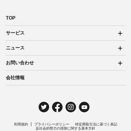
TOP
サービス
ご家庭向け電力サービス
ニュース
法人向け脱炭素サービス
2025年
お問い合わせ
新電力向けサービス
2024年
ご家庭向け電力サービス・卒FIT電気の売電
会社情報
住宅用太陽光売電 卒FIT
2023年
法人向け脱炭素サービス・新電力向けサービス
2022年
みんな電力の法人のお客さま
2021年
電気工事のお申込み
2020年
取材・講演のご依頼
利用規約
プライバシーポリシー
特定商取引法に基づく表記
2019年
反社会的勢力の排除に関する基本方針