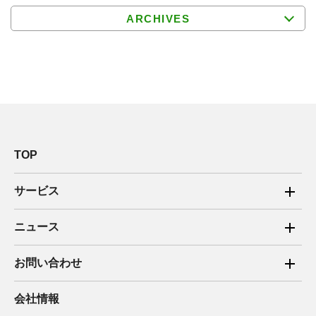
ARCHIVES
TOP
サービス
ご家庭向け電力サービス
ニュース
法人向け脱炭素サービス
2025年
お問い合わせ
新電力向けサービス
2024年
ご家庭向け電力サービス・卒FIT電気の売電
会社情報
住宅用太陽光売電 卒FIT
2023年