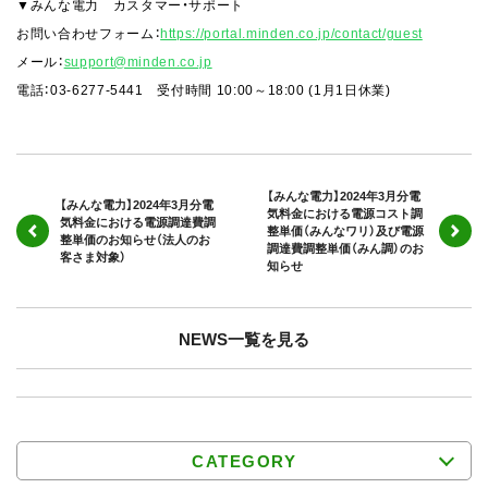
▼みんな電力 カスタマー・サポート
お問い合わせフォーム：
https://portal.minden.co.jp/contact/guest
メール：
support@minden.co.jp
電話：03-6277-5441 受付時間 10:00～18:00 (1月1日休業)
【みんな電力】2024年3月分電
【みんな電力】2024年3月分電
気料金における電源コスト調
気料金における電源調達費調
整単価（みんなワリ）及び電源
整単価のお知らせ（法人のお
調達費調整単価（みん調）のお
客さま対象）
知らせ
NEWS一覧を見る
CATEGORY