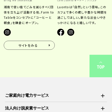
Bring me Shonan代表
Cafe Luonto オーナー / バリスタ
湘南で使い捨てごみを減らすべく団
Luontoは「自然」という意味。この
体を立ち上げ活動する他、Farm to
カフェで多くの癒しや豊かな時間を
Tableをコンセプトに「コーヒーと
過ごしてほしい。新たな出会いやき
朝食」を鎌倉にオープン。
っかけになると嬉しいです。
サイトをみる
ご家庭向け電力サービス
料金シミュレーション
法人向け脱炭素サービス