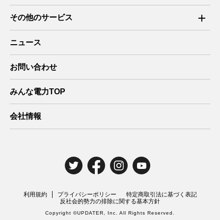
ご利用までの流れ
法人向け低圧料金シミュレーション
その他のサービス
よくあるご質問
資料ダウンロード
新電力向けサービス
ニュース
電気需給約款/重要事項説明書
お問い合わせ・お見積り依頼
住宅用太陽光発電 卒FIT
クレジットカード決済規約
お問い合わせ
お問い合わせ（みんな電力をご利用中の方）
媒介事業者一覧
よくあるご質問
みんな電力TOP
電気料金プラン一覧
会員ページ
会社情報
マイページ
電気需給約款
電気工事のお申込み
利用規約
プライバシーポリシー
特定商取引法に基づく表記
反社会的勢力の排除に関する基本方針
Copyright ©UPDATER, Inc. All Rights Reserved.