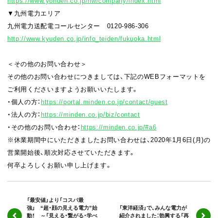
https://www.yonden.co.jp/nw/company/index.html
▼九州電力エリア
九州電力送配電コールセンター 0120-986-306
http://www.kyuden.co.jp/info_teiden/fukuoka.html
＜その他のお問い合わせ＞
その他のお問い合わせにつきましては、下記のWEBフォーマットを
ご利用くださいますようお願いいたします。
・個人の方：
https://portal.minden.co.jp/contact/guest
・法人の方：
https://minden.co.jp/biz/contact
・その他のお問い合わせ：
https://minden.co.jp/#a6
※休業期間中にいただきましたお問い合わせは、2020年1月6日(月)の
営業開始後、順次対応させていただきます。
何卒よろしくお願い申し上げます。
「最安値」より「コスパ最
強」 “超・顔の見える電力”始
「東洋経済」で、みんな電力が
動！ ～「見える・繋がる・学べ
紹介されました：勃興する「再