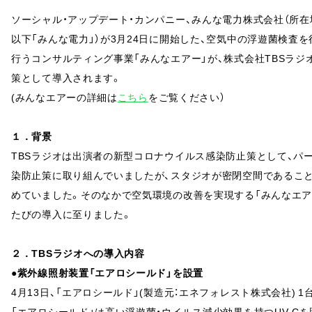
ソーシャル・アップデート・カンパニー、みんな電力株式会社（所在
以下「みんな電力」）が3月24日に開始した、空気中の浮遊菌検査
行うコンサルティング事業「みんなエアー」が、株式会社TBSラジオ
策として導入されます。
(みんなエアーの詳細は
こちら
をご覧ください）
１．背景
TBSラジオは出演者の新型コロナウイルス感染防止策として、パ
染防止策に取り組んでいましたが、スタジオが密閉空間であるこ
めていました。そのなかで空気環境の改善を実現する「みんなエア
たびの導入に至りました。
２．TBS
ラジオへの導入内容
●紫外線照射装置「エアロシールド」を設置
4月13日、「エアロシールド」(製造元：エネフォレスト株式会社) 
「エアロシールド」は高い浮遊菌・ウイルス減少効果を持つUV-C