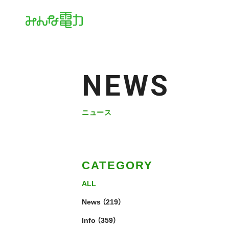
NEWS
ニュース
CATEGORY
ALL
News
（219）
Info
（359）