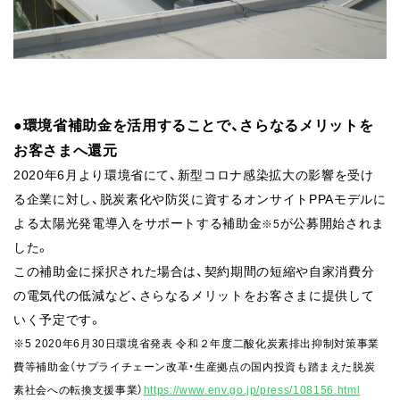
●環境省補助金を活用することで、さらなるメリットを
お客さまへ還元
2020年6月より環境省にて、新型コロナ感染拡大の影響を受け
る企業に対し、脱炭素化や防災に資するオンサイトPPAモデルに
よる太陽光発電導入をサポートする補助金
が公募開始されま
※5
した。
この補助金に採択された場合は、契約期間の短縮や自家消費分
の電気代の低減など、さらなるメリットをお客さまに提供して
いく予定です。
※5 2020年6月30日環境省発表 令和２年度二酸化炭素排出抑制対策事業
費等補助金（サプライチェーン改革・生産拠点の国内投資も踏まえた脱炭
素社会への転換支援事業）
https://www.env.go.jp/press/108156.html