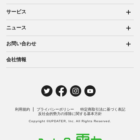
サービス
ご家庭向け電力サービス
ニュース
法人向け脱炭素サービス
2025年
お問い合わせ
新電力向けサービス
2024年
ご家庭向け電力サービス・卒FIT電気の売電
会社情報
住宅用太陽光売電 卒FIT
2023年
法人向け脱炭素サービス・新電力向けサービス
2022年
みんな電力の法人のお客さま
2021年
電気工事のお申込み
2020年
取材・講演のご依頼
利用規約
プライバシーポリシー
特定商取引法に基づく表記
2019年
反社会的勢力の排除に関する基本方針
Copyright ©UPDATER, Inc. All Rights Reserved.