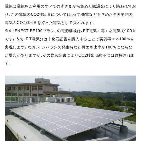
電気は電気をご利用のすべての皆さまから集めた賦課金により賄われてお
り、この電気のCO2排出量については、火力発電なども含めた全国平均の
電気のCO2排出量を持った電気として扱われます。
※4 「ENECT RE100プラン」の電源構成は、FIT電気＋再エネ電気で100％
です。うち、FIT電気分は非化石証書を購入することで実質再エネ100％を
実現します。なお、インバランス発生時など再エネ比率が100％にならな
い場合がありますが、その際も証書によりCO2排出係数ゼロは維持されま
す。