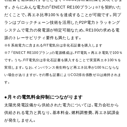
す。さらにみんな電力の「ENECT RE100プラン」
を契約いた
※7
だくことで、再エネ比率100％を達成することが可能です。同プ
ランはブロックチェーン技術を活用したP2P電力トラッキング
システムで電力の発電源が特定可能なため、RE100の求める電
源のトレーサビリティ要件も満たします。
※6 系統電力に含まれるFIT電気分は非化石証書を購入します
※7 「ENECT RE100プラン」の電源構成は、FIT電気＋再エネ電気で100％
です。うち、FIT電気分は非化石証書を購入することで実質再エネ100％を
実現します。なお、インバランス発生時など再エネ比率が100％にならな
い場合がありますが、その際も証書によりCO2排出係数ゼロは維持されま
す。
●月々の電気料金抑制につながります
太陽光発電設備から供給された電力については、電力会社から
供給される電力と異なり、基本料金、燃料調整費、再エネ賦課金
が発生しません。