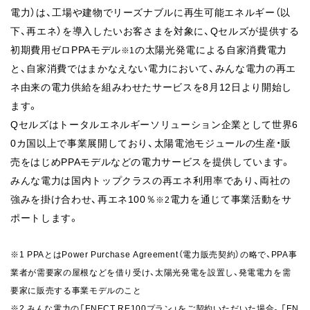
電力）は、工場や建物でリーズナブルに再生可能エネルギー（以
下、再エネ）を導入したいお客さまを対象に、Qセルズが提供する
初期費用ゼロPPAモデル
の太陽光発電による自家消費電力
※1
と、自家消費ではまかなえない電力において、みんな電力の再エ
ネ由来の電力供給を組みわせたサービスを8月12日より開始し
ます。
Qセルズはトータルエネルギーソリューション企業として世界6
0カ国以上で事業展開しており、太陽電池モジュールの生産・販
売をはじめPPAモデルなどの電力サービスを提供しています。
みんな電力は国内トップクラスの再エネ利用率であり、両社の
強みを掛け合わせ、再エネ100％
電力を通じて事業活動をサ
※2
ポートします。
※1 PPAとはPower Purchase Agreement（電力販売契約）の略で、PPA事
業者が需要家の屋根などを借り受け、太陽光発電を設置し、発電電力を需
要家に販売する事業モデルのこと
※2 みんな電力の「ENECT RE100プラン」をご契約いただいた場合。「EN