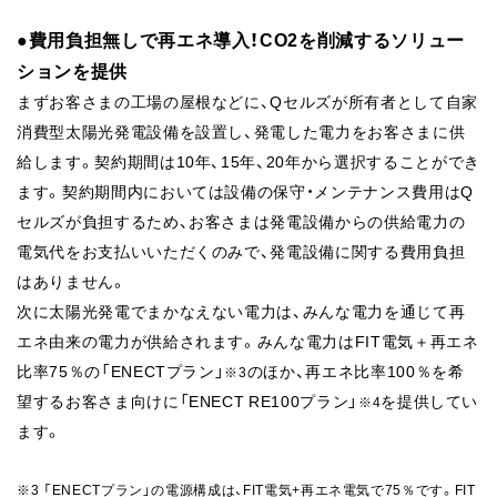
●費用負担無しで再エネ導入！CO2を削減するソリュー
ションを提供
まずお客さまの工場の屋根などに、Qセルズが所有者と
して自家
消費型太陽光発電設備を設置し、発電した
電力をお客さまに供
給します。契約期間は10年、15
年、20年から選択することができ
ます。契約期間内に
おいては設備の保守・メンテナンス費用はQ
セルズが
負担するため、お客さまは発電設備からの供給電力の
電気代をお支払いいただくのみで、発電設備に関する
費用負担
はありません。
次に太陽光発電でまかなえない電力は、みんな電力を
通じて再
エネ由来の電力が供給されます。みんな電力はFIT電気＋
再エネ
比率75％の「ENECTプラン」
のほか、再エネ比率100％を希
※3
望するお客さま向けに「ENECT RE100プラン」
を提供してい
※4
ます。
※3 「ENECTプラン」の電源構成は、FIT電気+再エネ電気で75％です。FIT