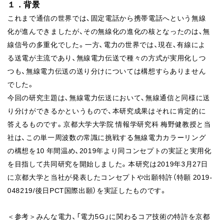
１．背景
これまで通信の世界では、固定電話から携帯電話へという無線
化が進んできましたが、その無線化の進化の核となったのは、無
線信号の多重化でした。⼀⽅、電⼒の世界では、現在、有線によ
る送電が主流であり、無線電⼒伝送で種々の⽅式が実⽤化しつ
つも、無線電⼒伝送の送り分けについては構想すらありません
でした。
今回の研究主題は、無線電⼒伝送において、無線通信と同様に送
り分けができるかというもので、本研究成果はそれに肯定的に
答えるものです。京都⼤学⼤学院 情報学研究科 梅野健教授と当
社は、この単⼀周波数の常識に挑戦する無線電⼒カラーリング
の構想を10 年間温め、2019年より同コンセプトの実証と実⽤化
を⽬指して共同研究を開始しました。本研究は2019年3月27日
に京都大学と当社が発表したコンセプトや出願特許（特願 2019-
048219/後日PCT国際出願）を実証したものです。
＜参考＞みんな電力、「電力5G」に関わるコア技術の特許を京都