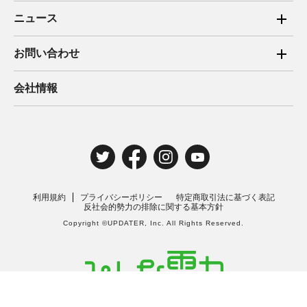
ご家庭向け電力サービス
ニュース
法人向け脱炭素サービス
2025年
お問い合わせ
新電力向けサービス
2024年
ご家庭向け電力サービス・卒FIT電気の売電
会社情報
住宅用太陽光売電 卒FIT
2023年
法人向け脱炭素サービス・新電力向けサービス
2022年
みんな電力の法人のお客さま
2021年
電気工事のお申込み
2020年
取材・講演のご依頼
利用規約
プライバシーポリシー
特定商取引法に基づく表記
2019年
反社会的勢力の排除に関する基本方針
Copyright ©UPDATER, Inc. All Rights Reserved.